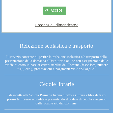
ACCEDI
Credenziali dimenticate?
Refezione scolastica e trasporto
Il servizio consente di gestire la refezione scolastica e/o trasporto dalla
presentazione della domanda all'istruttoria online con assegnazione delle
tariffe di costo in base ai criteri stabiliti dal Comune (fasce Isee, numero
figli, ecc.), prenotazioni e pagamenti via App/PagoPA.
Cedole librarie
Gli iscritti alla Scuola Primaria hanno diritto a ritirare i libri di testo
presso le librerie accreditate presentando il codice di cedola assegnato
dalle Scuole e/o dal Comune.