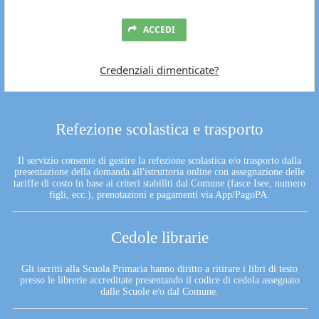
ACCEDI
Credenziali dimenticate?
Refezione scolastica e trasporto
Il servizio consente di gestire la refezione scolastica e/o trasporto dalla
presentazione della domanda all'istruttoria online con assegnazione delle
tariffe di costo in base ai criteri stabiliti dal Comune (fasce Isee, numero
figli, ecc.), prenotazioni e pagamenti via App/PagoPA.
Cedole librarie
Gli iscritti alla Scuola Primaria hanno diritto a ritirare i libri di testo
presso le librerie accreditate presentando il codice di cedola assegnato
dalle Scuole e/o dal Comune.