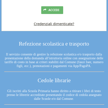
ACCEDI
Credenziali dimenticate?
Refezione scolastica e trasporto
Il servizio consente di gestire la refezione scolastica e/o trasporto dalla
presentazione della domanda all'istruttoria online con assegnazione delle
tariffe di costo in base ai criteri stabiliti dal Comune (fasce Isee, numero
figli, ecc.), prenotazioni e pagamenti via App/PagoPA.
Cedole librarie
Gli iscritti alla Scuola Primaria hanno diritto a ritirare i libri di testo
presso le librerie accreditate presentando il codice di cedola assegnato
dalle Scuole e/o dal Comune.