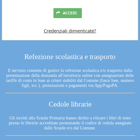
ACCEDI
Credenziali dimenticate?
Refezione scolastica e trasporto
Il servizio consente di gestire la refezione scolastica e/o trasporto dalla
presentazione della domanda all'istruttoria online con assegnazione delle
tariffe di costo in base ai criteri stabiliti dal Comune (fasce Isee, numero
figli, ecc.), prenotazioni e pagamenti via App/PagoPA.
Cedole librarie
Gli iscritti alla Scuola Primaria hanno diritto a ritirare i libri di testo
presso le librerie accreditate presentando il codice di cedola assegnato
dalle Scuole e/o dal Comune.