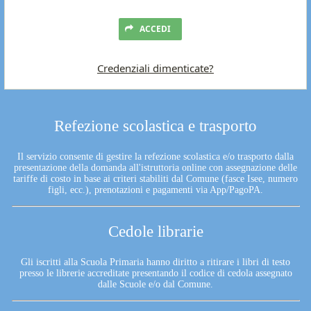
ACCEDI
Credenziali dimenticate?
Refezione scolastica e trasporto
Il servizio consente di gestire la refezione scolastica e/o trasporto dalla
presentazione della domanda all'istruttoria online con assegnazione delle
tariffe di costo in base ai criteri stabiliti dal Comune (fasce Isee, numero
figli, ecc.), prenotazioni e pagamenti via App/PagoPA.
Cedole librarie
Gli iscritti alla Scuola Primaria hanno diritto a ritirare i libri di testo
presso le librerie accreditate presentando il codice di cedola assegnato
dalle Scuole e/o dal Comune.