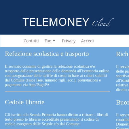
Contatti
Faq
Privacy
Accedi
Refezione scolastica e trasporto
Rich
Il servizio consente di gestire la refezione scolastica e/o
Il servi
trasporto dalla presentazione della domanda all'istruttoria online
delle pa
con assegnazione delle tariffe di costo in base ai criteri stabiliti
sportiv
dal Comune (fasce Isee, numero figli, ecc.), prenotazioni e
all'istr
pagamenti via App/PagoPA.
relative
diretto
Cedole librarie
Buon
Gli iscritti alla Scuola Primaria hanno diritto a ritirare i libri di
Il serv
testo presso le librerie accreditate presentando il codice di
contrib
cedola assegnato dalle Scuole e/o dal Comune.
Domesti
Comunali