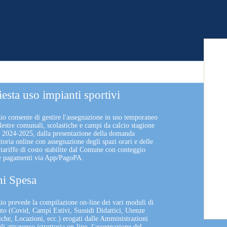
iesta uso impianti sportivi
zio consente di gestire l'assegnazione in uso temporaneo
lestre comunali, scolastiche e campi da calcio stagione
a 2024-2025, dalla presentazione della domanda
uttoria online con assegnazione degli spazi orari e delle
 tariffe di costo stabilite dal Comune con conteggio
 e pagamenti via App/PagoPA.
i Spesa
izio prevede la compilazione on-line dei vari moduli di
uto (Covid, Campi Estivi, Sussidi Didattici, Utenze
che, Locazioni, ecc.) erogati dalle Amministrazioni
 attraverso istruttoria on-line, l'assegnazione del