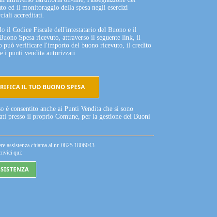
to ed il monitoraggio della spesa negli esercizi
iali accreditati.
o il Codice Fiscale dell'intestatario del Buono e il
Buono Spesa ricevuto, attraverso il seguente link, il
o può verificare l'importo del buono ricevuto, il credito
e i punti vendita autorizzati.
RIFICA IL TUO BUONO SPESA
so è consentito anche ai Punti Vendita che si sono
tati presso il proprio Comune, per la gestione dei Buoni
ere assistenza chiama al nr. 0825 1806043
rivici qui:
SSISTENZA