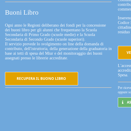
contribu
commerc
Buoni Libro
Inserend
Codice 
Ogni anno le Regioni deliberano dei fondi per la concessione
cittadin
dei buoni libro per gli alunni che frequentano la Scuola
residuo 
Secondaria di Primo Grado (scuole medie) e la Scuola
Secondaria di Secondo Grado (scuole superiori).
Il servizio prevede lo svolgimento on line della domanda di
contributo, dell'istruttoria, della generazione della graduatoria in
VE
base ai tetti di spesa del Miur e del monitoraggio dei buoni
assegnati presso le librerie accreditate.
L'acces
accredi
Spesa.
RECUPERA IL BUONO LIBRO
Per ricev
oppure sc
A