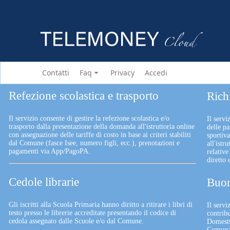
Contatti
Faq
Privacy
Accedi
Refezione scolastica e trasporto
Rich
Il servizio consente di gestire la refezione scolastica e/o
Il servi
trasporto dalla presentazione della domanda all'istruttoria online
delle pa
con assegnazione delle tariffe di costo in base ai criteri stabiliti
sportiv
dal Comune (fasce Isee, numero figli, ecc.), prenotazioni e
all'istr
pagamenti via App/PagoPA.
relative
diretto
Cedole librarie
Buon
Gli iscritti alla Scuola Primaria hanno diritto a ritirare i libri di
Il serv
testo presso le librerie accreditate presentando il codice di
contrib
cedola assegnato dalle Scuole e/o dal Comune.
Domesti
Comunali