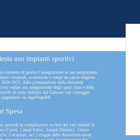
iesta uso impianti sportivi
zio consente di gestire l'assegnazione in uso temporaneo
lestre comunali, scolastiche e campi da calcio stagione
a 2024-2025, dalla presentazione della domanda
uttoria online con assegnazione degli spazi orari e delle
 tariffe di costo stabilite dal Comune con conteggio
 e pagamenti via App/PagoPA.
i Spesa
izio prevede la compilazione on-line dei vari moduli di
uto (Covid, Campi Estivi, Sussidi Didattici, Utenze
che, Locazioni, ecc.) erogati dalle Amministrazioni
 attraverso istruttoria on-line, l'assegnazione del