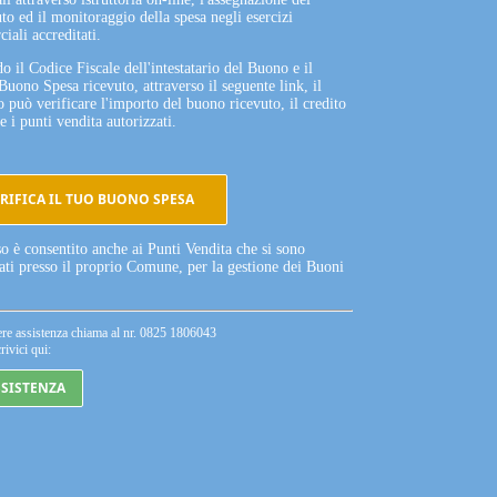
to ed il monitoraggio della spesa negli esercizi
iali accreditati.
o il Codice Fiscale dell'intestatario del Buono e il
Buono Spesa ricevuto, attraverso il seguente link, il
o può verificare l'importo del buono ricevuto, il credito
e i punti vendita autorizzati.
RIFICA IL TUO BUONO SPESA
so è consentito anche ai Punti Vendita che si sono
tati presso il proprio Comune, per la gestione dei Buoni
ere assistenza chiama al nr. 0825 1806043
rivici qui:
SSISTENZA