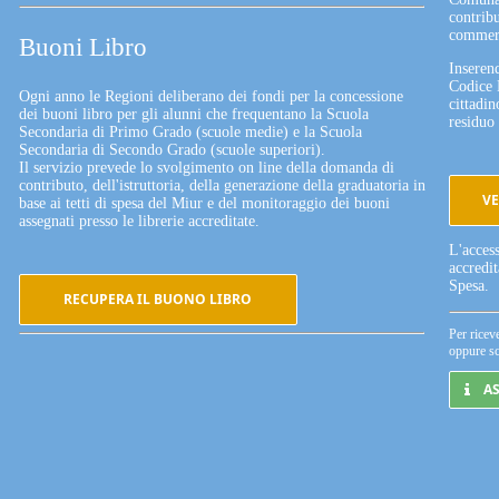
contribu
commerc
Buoni Libro
Inserend
Codice 
Ogni anno le Regioni deliberano dei fondi per la concessione
cittadin
dei buoni libro per gli alunni che frequentano la Scuola
residuo 
Secondaria di Primo Grado (scuole medie) e la Scuola
Secondaria di Secondo Grado (scuole superiori).
Il servizio prevede lo svolgimento on line della domanda di
contributo, dell'istruttoria, della generazione della graduatoria in
VE
base ai tetti di spesa del Miur e del monitoraggio dei buoni
assegnati presso le librerie accreditate.
L'acces
accredi
Spesa.
RECUPERA IL BUONO LIBRO
Per ricev
oppure sc
A