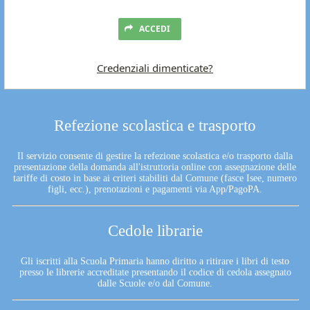
ACCEDI
Credenziali dimenticate?
Refezione scolastica e trasporto
Il servizio consente di gestire la refezione scolastica e/o trasporto dalla
presentazione della domanda all'istruttoria online con assegnazione delle
tariffe di costo in base ai criteri stabiliti dal Comune (fasce Isee, numero
figli, ecc.), prenotazioni e pagamenti via App/PagoPA.
Cedole librarie
Gli iscritti alla Scuola Primaria hanno diritto a ritirare i libri di testo
presso le librerie accreditate presentando il codice di cedola assegnato
dalle Scuole e/o dal Comune.