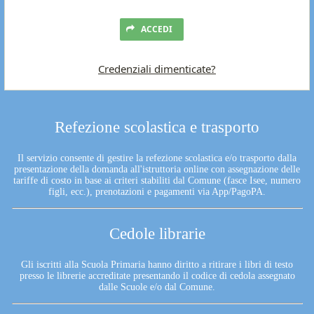
ACCEDI
Credenziali dimenticate?
Refezione scolastica e trasporto
Il servizio consente di gestire la refezione scolastica e/o trasporto dalla
presentazione della domanda all'istruttoria online con assegnazione delle
tariffe di costo in base ai criteri stabiliti dal Comune (fasce Isee, numero
figli, ecc.), prenotazioni e pagamenti via App/PagoPA.
Cedole librarie
Gli iscritti alla Scuola Primaria hanno diritto a ritirare i libri di testo
presso le librerie accreditate presentando il codice di cedola assegnato
dalle Scuole e/o dal Comune.