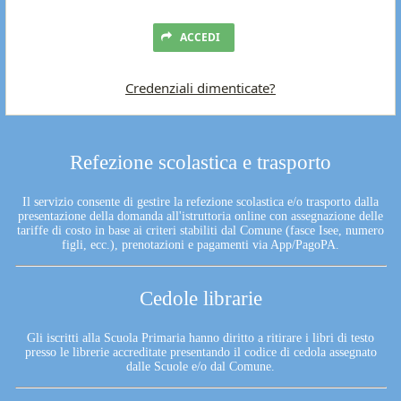
ACCEDI
Credenziali dimenticate?
Refezione scolastica e trasporto
Il servizio consente di gestire la refezione scolastica e/o trasporto dalla
presentazione della domanda all'istruttoria online con assegnazione delle
tariffe di costo in base ai criteri stabiliti dal Comune (fasce Isee, numero
figli, ecc.), prenotazioni e pagamenti via App/PagoPA.
Cedole librarie
Gli iscritti alla Scuola Primaria hanno diritto a ritirare i libri di testo
presso le librerie accreditate presentando il codice di cedola assegnato
dalle Scuole e/o dal Comune.