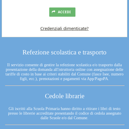
ACCEDI
Credenziali dimenticate?
Refezione scolastica e trasporto
Il servizio consente di gestire la refezione scolastica e/o trasporto dalla
presentazione della domanda all'istruttoria online con assegnazione delle
tariffe di costo in base ai criteri stabiliti dal Comune (fasce Isee, numero
figli, ecc.), prenotazioni e pagamenti via App/PagoPA.
Cedole librarie
Gli iscritti alla Scuola Primaria hanno diritto a ritirare i libri di testo
presso le librerie accreditate presentando il codice di cedola assegnato
dalle Scuole e/o dal Comune.