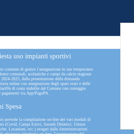
iesta uso impianti sportivi
zio consente di gestire l'assegnazione in uso temporaneo
lestre comunali, scolastiche e campi da calcio stagione
a 2024-2025, dalla presentazione della domanda
uttoria online con assegnazione degli spazi orari e delle
 tariffe di costo stabilite dal Comune con conteggio
 e pagamenti via App/PagoPA.
i Spesa
izio prevede la compilazione on-line dei vari moduli di
uto (Covid, Campi Estivi, Sussidi Didattici, Utenze
che, Locazioni, ecc.) erogati dalle Amministrazioni
 attraverso istruttoria on-line, l'assegnazione del