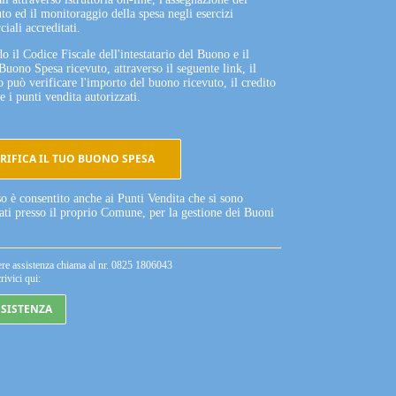
to ed il monitoraggio della spesa negli esercizi
iali accreditati.
o il Codice Fiscale dell'intestatario del Buono e il
Buono Spesa ricevuto, attraverso il seguente link, il
o può verificare l'importo del buono ricevuto, il credito
e i punti vendita autorizzati.
RIFICA IL TUO BUONO SPESA
so è consentito anche ai Punti Vendita che si sono
tati presso il proprio Comune, per la gestione dei Buoni
ere assistenza chiama al nr. 0825 1806043
rivici qui:
SSISTENZA