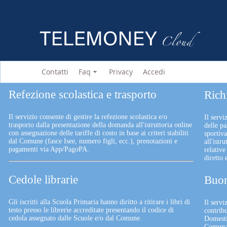
Contatti
Faq
Privacy
Accedi
Refezione scolastica e trasporto
Rich
Il servizio consente di gestire la refezione scolastica e/o
Il servi
trasporto dalla presentazione della domanda all'istruttoria online
delle pa
con assegnazione delle tariffe di costo in base ai criteri stabiliti
sportiv
dal Comune (fasce Isee, numero figli, ecc.), prenotazioni e
all'istr
pagamenti via App/PagoPA.
relative
diretto
Cedole librarie
Buon
Gli iscritti alla Scuola Primaria hanno diritto a ritirare i libri di
Il serv
testo presso le librerie accreditate presentando il codice di
contrib
cedola assegnato dalle Scuole e/o dal Comune.
Domesti
Comunali