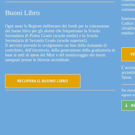
contribu
commerc
Buoni Libro
Inserend
Codice 
Ogni anno le Regioni deliberano dei fondi per la concessione
cittadin
dei buoni libro per gli alunni che frequentano la Scuola
residuo 
Secondaria di Primo Grado (scuole medie) e la Scuola
Secondaria di Secondo Grado (scuole superiori).
Il servizio prevede lo svolgimento on line della domanda di
contributo, dell'istruttoria, della generazione della graduatoria in
VE
base ai tetti di spesa del Miur e del monitoraggio dei buoni
assegnati presso le librerie accreditate.
L'acces
accredi
Spesa.
RECUPERA IL BUONO LIBRO
Per ricev
oppure sc
A