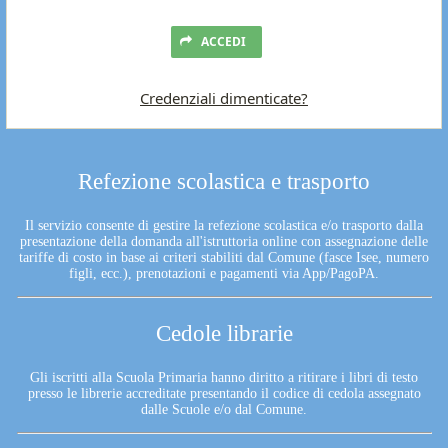
ACCEDI
Credenziali dimenticate?
Refezione scolastica e trasporto
Il servizio consente di gestire la refezione scolastica e/o trasporto dalla
presentazione della domanda all'istruttoria online con assegnazione delle
tariffe di costo in base ai criteri stabiliti dal Comune (fasce Isee, numero
figli, ecc.), prenotazioni e pagamenti via App/PagoPA.
Cedole librarie
Gli iscritti alla Scuola Primaria hanno diritto a ritirare i libri di testo
presso le librerie accreditate presentando il codice di cedola assegnato
dalle Scuole e/o dal Comune.