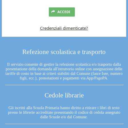
ACCEDI
Credenziali dimenticate?
Refezione scolastica e trasporto
Il servizio consente di gestire la refezione scolastica e/o trasporto dalla
presentazione della domanda all'istruttoria online con assegnazione delle
tariffe di costo in base ai criteri stabiliti dal Comune (fasce Isee, numero
figli, ecc.), prenotazioni e pagamenti via App/PagoPA.
Cedole librarie
Gli iscritti alla Scuola Primaria hanno diritto a ritirare i libri di testo
presso le librerie accreditate presentando il codice di cedola assegnato
dalle Scuole e/o dal Comune.