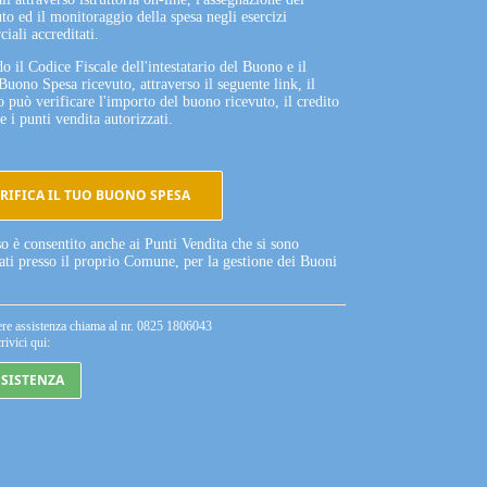
to ed il monitoraggio della spesa negli esercizi
iali accreditati.
o il Codice Fiscale dell'intestatario del Buono e il
Buono Spesa ricevuto, attraverso il seguente link, il
o può verificare l'importo del buono ricevuto, il credito
e i punti vendita autorizzati.
RIFICA IL TUO BUONO SPESA
so è consentito anche ai Punti Vendita che si sono
tati presso il proprio Comune, per la gestione dei Buoni
ere assistenza chiama al nr. 0825 1806043
rivici qui:
SSISTENZA