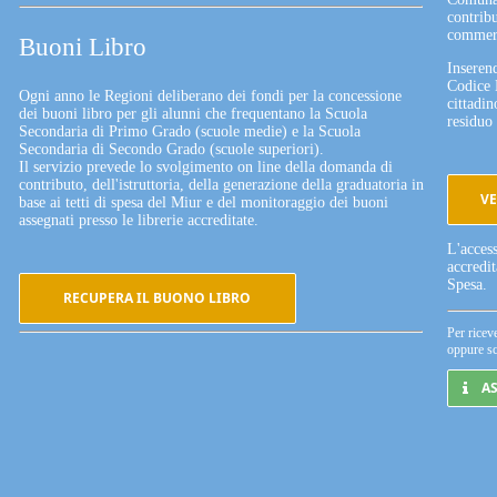
contribu
commerc
Buoni Libro
Inserend
Codice 
Ogni anno le Regioni deliberano dei fondi per la concessione
cittadin
dei buoni libro per gli alunni che frequentano la Scuola
residuo 
Secondaria di Primo Grado (scuole medie) e la Scuola
Secondaria di Secondo Grado (scuole superiori).
Il servizio prevede lo svolgimento on line della domanda di
contributo, dell'istruttoria, della generazione della graduatoria in
VE
base ai tetti di spesa del Miur e del monitoraggio dei buoni
assegnati presso le librerie accreditate.
L'acces
accredi
Spesa.
RECUPERA IL BUONO LIBRO
Per ricev
oppure sc
A