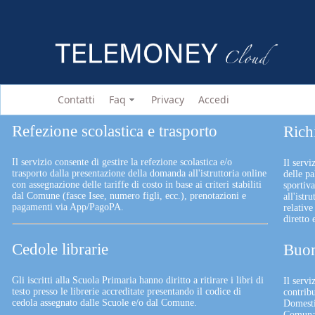
Contatti
Faq
Privacy
Accedi
Refezione scolastica e trasporto
Rich
Il servizio consente di gestire la refezione scolastica e/o
Il servi
trasporto dalla presentazione della domanda all'istruttoria online
delle pa
con assegnazione delle tariffe di costo in base ai criteri stabiliti
sportiv
dal Comune (fasce Isee, numero figli, ecc.), prenotazioni e
all'istr
pagamenti via App/PagoPA.
relative
diretto
Cedole librarie
Buon
Gli iscritti alla Scuola Primaria hanno diritto a ritirare i libri di
Il serv
testo presso le librerie accreditate presentando il codice di
contrib
cedola assegnato dalle Scuole e/o dal Comune.
Domesti
Comunali