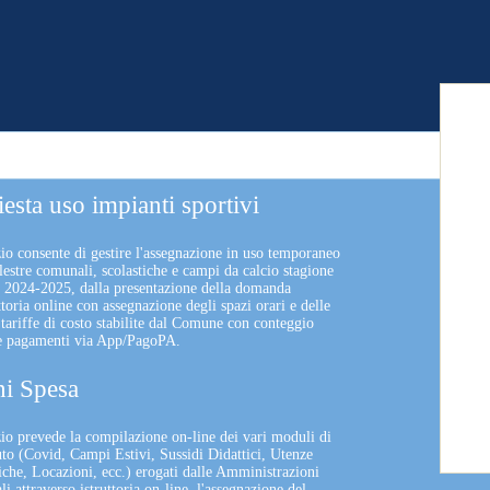
iesta uso impianti sportivi
zio consente di gestire l'assegnazione in uso temporaneo
lestre comunali, scolastiche e campi da calcio stagione
a 2024-2025, dalla presentazione della domanda
uttoria online con assegnazione degli spazi orari e delle
 tariffe di costo stabilite dal Comune con conteggio
 e pagamenti via App/PagoPA.
i Spesa
izio prevede la compilazione on-line dei vari moduli di
uto (Covid, Campi Estivi, Sussidi Didattici, Utenze
che, Locazioni, ecc.) erogati dalle Amministrazioni
 attraverso istruttoria on-line, l'assegnazione del