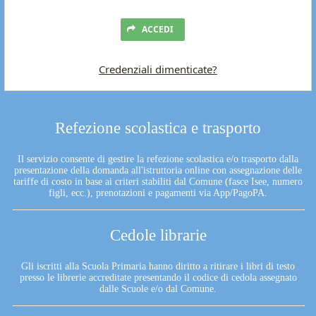
ACCEDI
Credenziali dimenticate?
Refezione scolastica e trasporto
Il servizio consente di gestire la refezione scolastica e/o trasporto dalla
presentazione della domanda all'istruttoria online con assegnazione delle
tariffe di costo in base ai criteri stabiliti dal Comune (fasce Isee, numero
figli, ecc.), prenotazioni e pagamenti via App/PagoPA.
Cedole librarie
Gli iscritti alla Scuola Primaria hanno diritto a ritirare i libri di testo
presso le librerie accreditate presentando il codice di cedola assegnato
dalle Scuole e/o dal Comune.