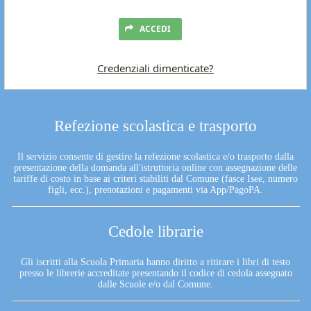
ACCEDI
Credenziali dimenticate?
Refezione scolastica e trasporto
Il servizio consente di gestire la refezione scolastica e/o trasporto dalla
presentazione della domanda all'istruttoria online con assegnazione delle
tariffe di costo in base ai criteri stabiliti dal Comune (fasce Isee, numero
figli, ecc.), prenotazioni e pagamenti via App/PagoPA.
Cedole librarie
Gli iscritti alla Scuola Primaria hanno diritto a ritirare i libri di testo
presso le librerie accreditate presentando il codice di cedola assegnato
dalle Scuole e/o dal Comune.