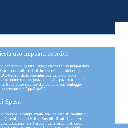
iesta uso impianti sportivi
zio consente di gestire l'assegnazione in uso temporaneo
lestre comunali, scolastiche e campi da calcio stagione
a 2024-2025, dalla presentazione della domanda
uttoria online con assegnazione degli spazi orari e delle
 tariffe di costo stabilite dal Comune con conteggio
 e pagamenti via App/PagoPA.
i Spesa
izio prevede la compilazione on-line dei vari moduli di
uto (Covid, Campi Estivi, Sussidi Didattici, Utenze
che, Locazioni, ecc.) erogati dalle Amministrazioni
 attraverso istruttoria on-line, l'assegnazione del