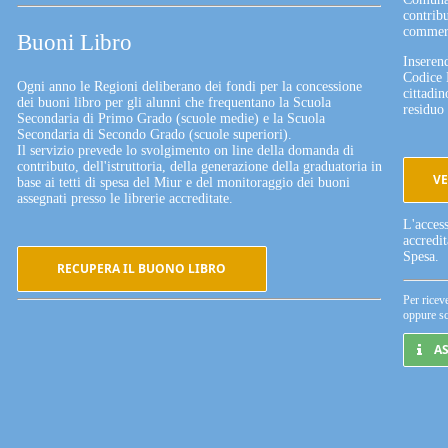
contribu
commerc
Buoni Libro
Inserend
Codice 
Ogni anno le Regioni deliberano dei fondi per la concessione
cittadin
dei buoni libro per gli alunni che frequentano la Scuola
residuo 
Secondaria di Primo Grado (scuole medie) e la Scuola
Secondaria di Secondo Grado (scuole superiori).
Il servizio prevede lo svolgimento on line della domanda di
contributo, dell'istruttoria, della generazione della graduatoria in
VE
base ai tetti di spesa del Miur e del monitoraggio dei buoni
assegnati presso le librerie accreditate.
L'acces
accredi
Spesa.
RECUPERA IL BUONO LIBRO
Per ricev
oppure sc
A