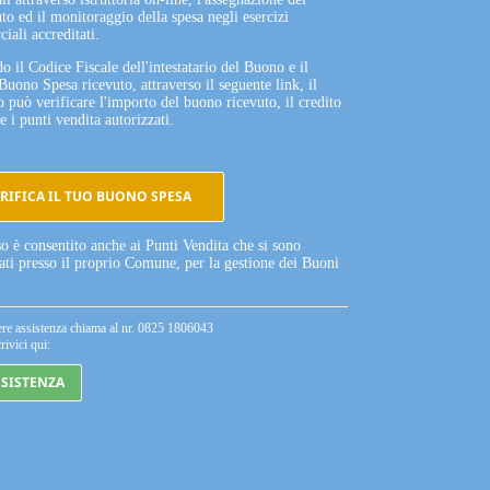
to ed il monitoraggio della spesa negli esercizi
iali accreditati.
o il Codice Fiscale dell'intestatario del Buono e il
Buono Spesa ricevuto, attraverso il seguente link, il
o può verificare l'importo del buono ricevuto, il credito
e i punti vendita autorizzati.
RIFICA IL TUO BUONO SPESA
so è consentito anche ai Punti Vendita che si sono
tati presso il proprio Comune, per la gestione dei Buoni
ere assistenza chiama al nr. 0825 1806043
rivici qui:
SSISTENZA