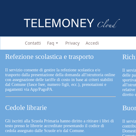
Contatti
Faq
Privacy
Accedi
Refezione scolastica e trasporto
Rich
Il servizio consente di gestire la refezione scolastica e/o
Il servi
trasporto dalla presentazione della domanda all'istruttoria online
delle pa
con assegnazione delle tariffe di costo in base ai criteri stabiliti
sportiv
dal Comune (fasce Isee, numero figli, ecc.), prenotazioni e
all'istr
pagamenti via App/PagoPA.
relative
diretto
Cedole librarie
Buon
Gli iscritti alla Scuola Primaria hanno diritto a ritirare i libri di
Il serv
testo presso le librerie accreditate presentando il codice di
contrib
cedola assegnato dalle Scuole e/o dal Comune.
Domesti
Comunali