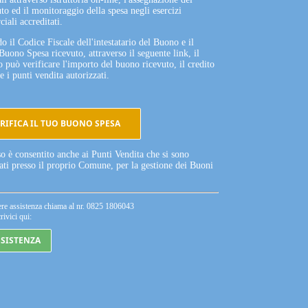
to ed il monitoraggio della spesa negli esercizi
iali accreditati.
o il Codice Fiscale dell'intestatario del Buono e il
Buono Spesa ricevuto, attraverso il seguente link, il
o può verificare l'importo del buono ricevuto, il credito
e i punti vendita autorizzati.
RIFICA IL TUO BUONO SPESA
so è consentito anche ai Punti Vendita che si sono
tati presso il proprio Comune, per la gestione dei Buoni
ere assistenza chiama al nr. 0825 1806043
rivici qui:
SSISTENZA