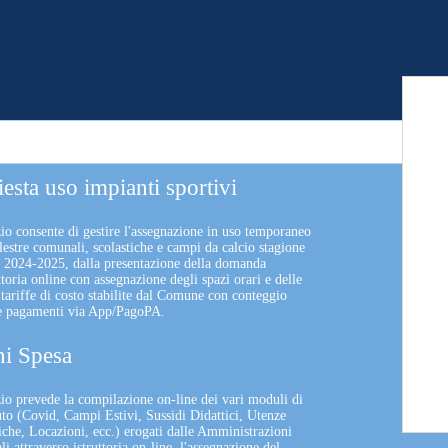
iesta uso impianti sportivi
zio consente di gestire l'assegnazione in uso temporaneo
lestre comunali, scolastiche e campi da calcio stagione
a 2024-2025, dalla presentazione della domanda
uttoria online con assegnazione degli spazi orari e delle
 tariffe di costo stabilite dal Comune con conteggio
 e pagamenti via App/PagoPA.
i Spesa
izio prevede la compilazione on-line dei vari moduli di
uto (Covid, Campi Estivi, Sussidi Didattici, Utenze
che, Locazioni, ecc.) erogati dalle Amministrazioni
 attraverso istruttoria on-line, l'assegnazione del