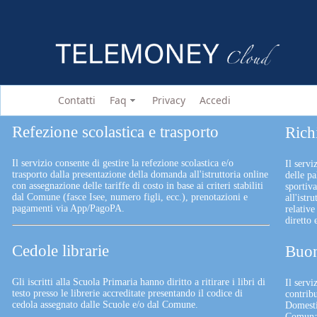
Contatti
Faq
Privacy
Accedi
Refezione scolastica e trasporto
Rich
Il servizio consente di gestire la refezione scolastica e/o
Il servi
trasporto dalla presentazione della domanda all'istruttoria online
delle pa
con assegnazione delle tariffe di costo in base ai criteri stabiliti
sportiv
dal Comune (fasce Isee, numero figli, ecc.), prenotazioni e
all'istr
pagamenti via App/PagoPA.
relative
diretto
Cedole librarie
Buon
Gli iscritti alla Scuola Primaria hanno diritto a ritirare i libri di
Il serv
testo presso le librerie accreditate presentando il codice di
contrib
cedola assegnato dalle Scuole e/o dal Comune.
Domesti
Comunali