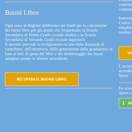
contribu
commerc
Buoni Libro
Inserend
Codice 
Ogni anno le Regioni deliberano dei fondi per la concessione
cittadin
dei buoni libro per gli alunni che frequentano la Scuola
residuo 
Secondaria di Primo Grado (scuole medie) e la Scuola
Secondaria di Secondo Grado (scuole superiori).
Il servizio prevede lo svolgimento on line della domanda di
contributo, dell'istruttoria, della generazione della graduatoria in
VE
base ai tetti di spesa del Miur e del monitoraggio dei buoni
assegnati presso le librerie accreditate.
L'acces
accredi
Spesa.
RECUPERA IL BUONO LIBRO
Per ricev
oppure sc
A