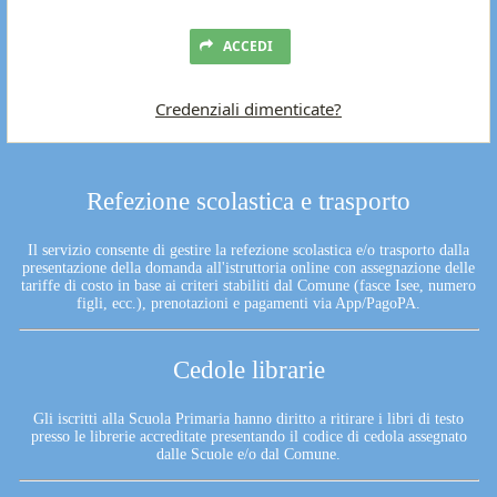
ACCEDI
Credenziali dimenticate?
Refezione scolastica e trasporto
Il servizio consente di gestire la refezione scolastica e/o trasporto dalla
presentazione della domanda all'istruttoria online con assegnazione delle
tariffe di costo in base ai criteri stabiliti dal Comune (fasce Isee, numero
figli, ecc.), prenotazioni e pagamenti via App/PagoPA.
Cedole librarie
Gli iscritti alla Scuola Primaria hanno diritto a ritirare i libri di testo
presso le librerie accreditate presentando il codice di cedola assegnato
dalle Scuole e/o dal Comune.