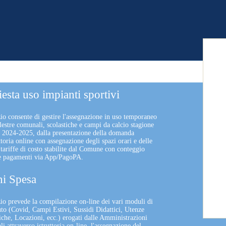
iesta uso impianti sportivi
zio consente di gestire l'assegnazione in uso temporaneo
lestre comunali, scolastiche e campi da calcio stagione
a 2024-2025, dalla presentazione della domanda
uttoria online con assegnazione degli spazi orari e delle
 tariffe di costo stabilite dal Comune con conteggio
 e pagamenti via App/PagoPA.
i Spesa
izio prevede la compilazione on-line dei vari moduli di
uto (Covid, Campi Estivi, Sussidi Didattici, Utenze
che, Locazioni, ecc.) erogati dalle Amministrazioni
 attraverso istruttoria on-line, l'assegnazione del