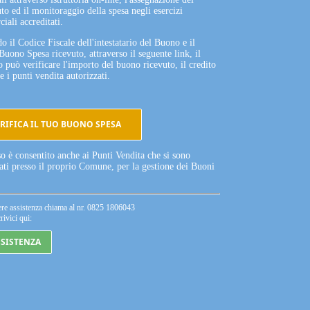
to ed il monitoraggio della spesa negli esercizi
iali accreditati.
o il Codice Fiscale dell'intestatario del Buono e il
Buono Spesa ricevuto, attraverso il seguente link, il
o può verificare l'importo del buono ricevuto, il credito
e i punti vendita autorizzati.
RIFICA IL TUO BUONO SPESA
so è consentito anche ai Punti Vendita che si sono
tati presso il proprio Comune, per la gestione dei Buoni
ere assistenza chiama al nr. 0825 1806043
rivici qui:
SSISTENZA