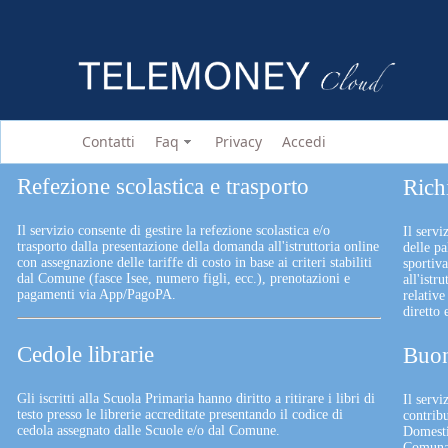
Contatti
Faq
Privacy
Accedi
Refezione scolastica e trasporto
Rich
Il servizio consente di gestire la refezione scolastica e/o
Il servi
trasporto dalla presentazione della domanda all'istruttoria online
delle pa
con assegnazione delle tariffe di costo in base ai criteri stabiliti
sportiv
dal Comune (fasce Isee, numero figli, ecc.), prenotazioni e
all'istr
pagamenti via App/PagoPA.
relative
diretto
Cedole librarie
Buon
Gli iscritti alla Scuola Primaria hanno diritto a ritirare i libri di
Il serv
testo presso le librerie accreditate presentando il codice di
contrib
cedola assegnato dalle Scuole e/o dal Comune.
Domesti
Comunali