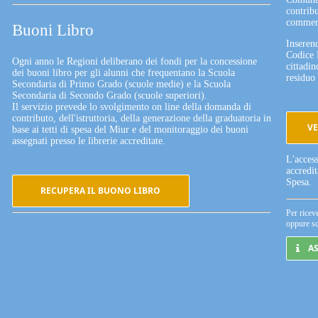
contribu
commerc
Buoni Libro
Inserend
Codice 
Ogni anno le Regioni deliberano dei fondi per la concessione
cittadin
dei buoni libro per gli alunni che frequentano la Scuola
residuo 
Secondaria di Primo Grado (scuole medie) e la Scuola
Secondaria di Secondo Grado (scuole superiori).
Il servizio prevede lo svolgimento on line della domanda di
contributo, dell'istruttoria, della generazione della graduatoria in
VE
base ai tetti di spesa del Miur e del monitoraggio dei buoni
assegnati presso le librerie accreditate.
L'acces
accredi
Spesa.
RECUPERA IL BUONO LIBRO
Per ricev
oppure sc
A