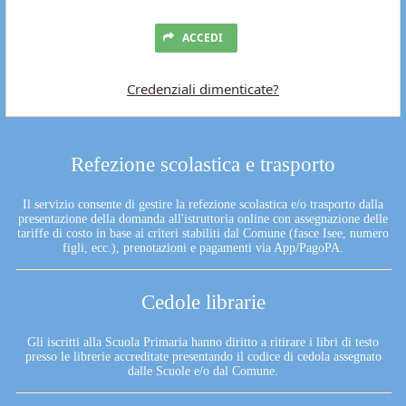
ACCEDI
Credenziali dimenticate?
Refezione scolastica e trasporto
Il servizio consente di gestire la refezione scolastica e/o trasporto dalla
presentazione della domanda all'istruttoria online con assegnazione delle
tariffe di costo in base ai criteri stabiliti dal Comune (fasce Isee, numero
figli, ecc.), prenotazioni e pagamenti via App/PagoPA.
Cedole librarie
Gli iscritti alla Scuola Primaria hanno diritto a ritirare i libri di testo
presso le librerie accreditate presentando il codice di cedola assegnato
dalle Scuole e/o dal Comune.