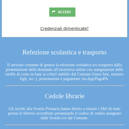
ACCEDI
Credenziali dimenticate?
Refezione scolastica e trasporto
Il servizio consente di gestire la refezione scolastica e/o trasporto dalla
presentazione della domanda all'istruttoria online con assegnazione delle
tariffe di costo in base ai criteri stabiliti dal Comune (fasce Isee, numero
figli, ecc.), prenotazioni e pagamenti via App/PagoPA.
Cedole librarie
Gli iscritti alla Scuola Primaria hanno diritto a ritirare i libri di testo
presso le librerie accreditate presentando il codice di cedola assegnato
dalle Scuole e/o dal Comune.