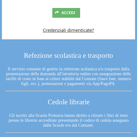
ACCEDI
Credenziali dimenticate?
Refezione scolastica e trasporto
Il servizio consente di gestire la refezione scolastica e/o trasporto dalla
presentazione della domanda all'istruttoria online con assegnazione delle
tariffe di costo in base ai criteri stabiliti dal Comune (fasce Isee, numero
figli, ecc.), prenotazioni e pagamenti via App/PagoPA.
Cedole librarie
Gli iscritti alla Scuola Primaria hanno diritto a ritirare i libri di testo
presso le librerie accreditate presentando il codice di cedola assegnato
dalle Scuole e/o dal Comune.