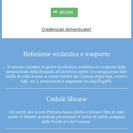
ACCEDI
Credenziali dimenticate?
Refezione scolastica e trasporto
Il servizio consente di gestire la refezione scolastica e/o trasporto dalla
presentazione della domanda all'istruttoria online con assegnazione delle
tariffe di costo in base ai criteri stabiliti dal Comune (fasce Isee, numero
figli, ecc.), prenotazioni e pagamenti via App/PagoPA.
Cedole librarie
Gli iscritti alla Scuola Primaria hanno diritto a ritirare i libri di testo
presso le librerie accreditate presentando il codice di cedola assegnato
dalle Scuole e/o dal Comune.