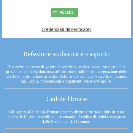
ACCEDI
Credenziali dimenticate?
Refezione scolastica e trasporto
Il servizio consente di gestire la refezione scolastica e/o trasporto dalla
presentazione della domanda all'istruttoria online con assegnazione delle
tariffe di costo in base ai criteri stabiliti dal Comune (fasce Isee, numero
figli, ecc.), prenotazioni e pagamenti via App/PagoPA.
Cedole librarie
Gli iscritti alla Scuola Primaria hanno diritto a ritirare i libri di testo
presso le librerie accreditate presentando il codice di cedola assegnato
dalle Scuole e/o dal Comune.