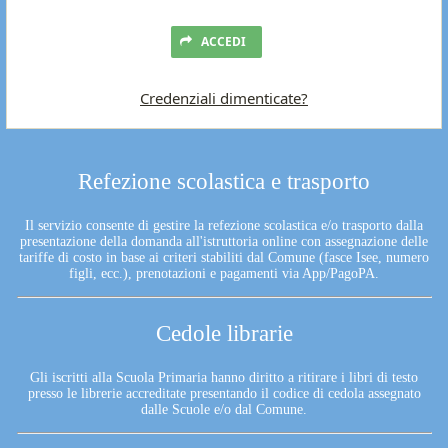
ACCEDI
Credenziali dimenticate?
Refezione scolastica e trasporto
Il servizio consente di gestire la refezione scolastica e/o trasporto dalla
presentazione della domanda all'istruttoria online con assegnazione delle
tariffe di costo in base ai criteri stabiliti dal Comune (fasce Isee, numero
figli, ecc.), prenotazioni e pagamenti via App/PagoPA.
Cedole librarie
Gli iscritti alla Scuola Primaria hanno diritto a ritirare i libri di testo
presso le librerie accreditate presentando il codice di cedola assegnato
dalle Scuole e/o dal Comune.