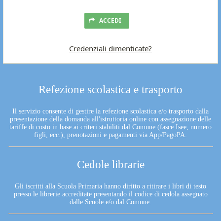
ACCEDI
Credenziali dimenticate?
Refezione scolastica e trasporto
Il servizio consente di gestire la refezione scolastica e/o trasporto dalla
presentazione della domanda all'istruttoria online con assegnazione delle
tariffe di costo in base ai criteri stabiliti dal Comune (fasce Isee, numero
figli, ecc.), prenotazioni e pagamenti via App/PagoPA.
Cedole librarie
Gli iscritti alla Scuola Primaria hanno diritto a ritirare i libri di testo
presso le librerie accreditate presentando il codice di cedola assegnato
dalle Scuole e/o dal Comune.