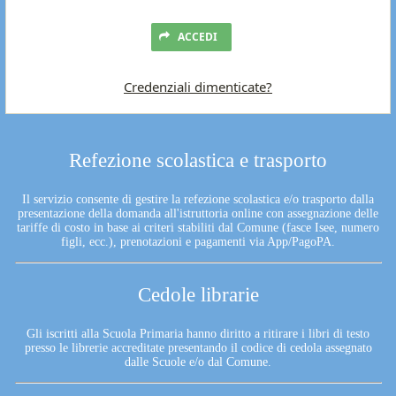
ACCEDI
Credenziali dimenticate?
Refezione scolastica e trasporto
Il servizio consente di gestire la refezione scolastica e/o trasporto dalla
presentazione della domanda all'istruttoria online con assegnazione delle
tariffe di costo in base ai criteri stabiliti dal Comune (fasce Isee, numero
figli, ecc.), prenotazioni e pagamenti via App/PagoPA.
Cedole librarie
Gli iscritti alla Scuola Primaria hanno diritto a ritirare i libri di testo
presso le librerie accreditate presentando il codice di cedola assegnato
dalle Scuole e/o dal Comune.