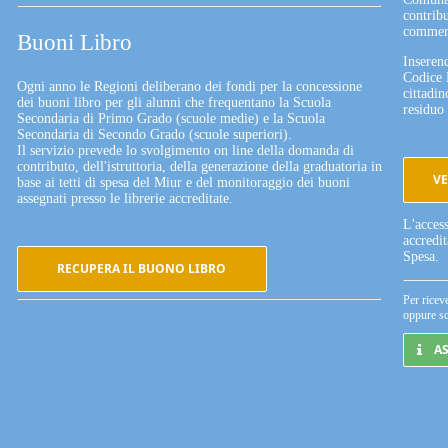
contribu
commerc
Buoni Libro
Inserend
Codice 
Ogni anno le Regioni deliberano dei fondi per la concessione
cittadin
dei buoni libro per gli alunni che frequentano la Scuola
residuo 
Secondaria di Primo Grado (scuole medie) e la Scuola
Secondaria di Secondo Grado (scuole superiori).
Il servizio prevede lo svolgimento on line della domanda di
contributo, dell'istruttoria, della generazione della graduatoria in
VE
base ai tetti di spesa del Miur e del monitoraggio dei buoni
assegnati presso le librerie accreditate.
L'acces
accredi
Spesa.
RECUPERA IL BUONO LIBRO
Per ricev
oppure sc
A