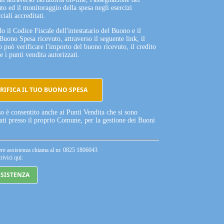
to ed il monitoraggio della spesa negli esercizi
iali accreditati.
o il Codice Fiscale dell'intestatario del Buono e il
Buono Spesa ricevuto, attraverso il seguente link, il
o può verificare l'importo del buono ricevuto, il credito
e i punti vendita autorizzati.
RIFICA IL TUO BUONO SPESA
so è consentito anche ai Punti Vendita che si sono
tati presso il proprio Comune, per la gestione dei Buoni
ere assistenza chiama al nr. 0825 1806043
rivici qui:
SSISTENZA