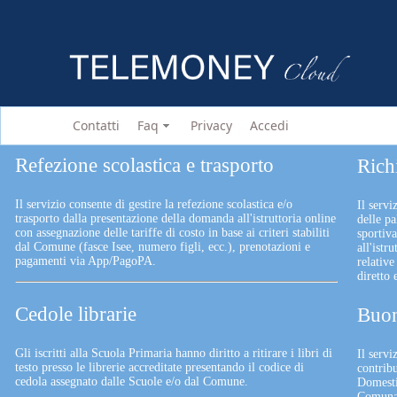
Contatti
Faq
Privacy
Accedi
Refezione scolastica e trasporto
Rich
Il servizio consente di gestire la refezione scolastica e/o
Il servi
trasporto dalla presentazione della domanda all'istruttoria online
delle pa
con assegnazione delle tariffe di costo in base ai criteri stabiliti
sportiv
dal Comune (fasce Isee, numero figli, ecc.), prenotazioni e
all'istr
pagamenti via App/PagoPA.
relative
diretto
Cedole librarie
Buon
Gli iscritti alla Scuola Primaria hanno diritto a ritirare i libri di
Il serv
testo presso le librerie accreditate presentando il codice di
contrib
cedola assegnato dalle Scuole e/o dal Comune.
Domesti
Comunali