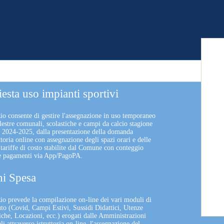
iesta uso impianti sportivi
zio consente di gestire l'assegnazione in uso temporaneo
lestre comunali, scolastiche e campi da calcio stagione
a 2024-2025, dalla presentazione della domanda
uttoria online con assegnazione degli spazi orari e delle
 tariffe di costo stabilite dal Comune con conteggio
 e pagamenti via App/PagoPA.
i Spesa
izio prevede la compilazione on-line dei vari moduli di
uto (Covid, Campi Estivi, Sussidi Didattici, Utenze
che, Locazioni, ecc.) erogati dalle Amministrazioni
 attraverso istruttoria on-line, l'assegnazione del