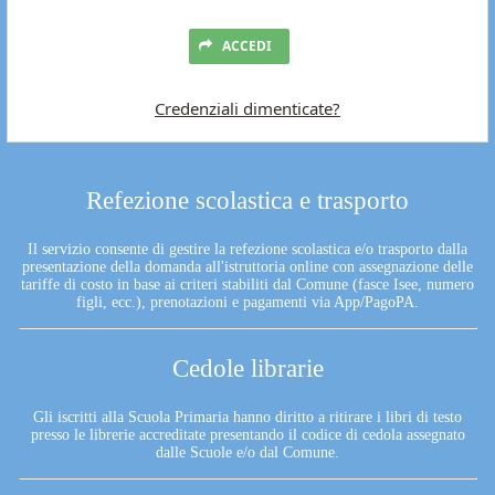
ACCEDI
Credenziali dimenticate?
Refezione scolastica e trasporto
Il servizio consente di gestire la refezione scolastica e/o trasporto dalla
presentazione della domanda all'istruttoria online con assegnazione delle
tariffe di costo in base ai criteri stabiliti dal Comune (fasce Isee, numero
figli, ecc.), prenotazioni e pagamenti via App/PagoPA.
Cedole librarie
Gli iscritti alla Scuola Primaria hanno diritto a ritirare i libri di testo
presso le librerie accreditate presentando il codice di cedola assegnato
dalle Scuole e/o dal Comune.