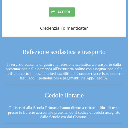
ACCEDI
Credenziali dimenticate?
Refezione scolastica e trasporto
Il servizio consente di gestire la refezione scolastica e/o trasporto dalla
presentazione della domanda all'istruttoria online con assegnazione delle
tariffe di costo in base ai criteri stabiliti dal Comune (fasce Isee, numero
figli, ecc.), prenotazioni e pagamenti via App/PagoPA.
Cedole librarie
Gli iscritti alla Scuola Primaria hanno diritto a ritirare i libri di testo
presso le librerie accreditate presentando il codice di cedola assegnato
dalle Scuole e/o dal Comune.