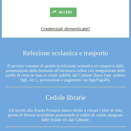
ACCEDI
Credenziali dimenticate?
Refezione scolastica e trasporto
Il servizio consente di gestire la refezione scolastica e/o trasporto dalla
presentazione della domanda all'istruttoria online con assegnazione delle
tariffe di costo in base ai criteri stabiliti dal Comune (fasce Isee, numero
figli, ecc.), prenotazioni e pagamenti via App/PagoPA.
Cedole librarie
Gli iscritti alla Scuola Primaria hanno diritto a ritirare i libri di testo
presso le librerie accreditate presentando il codice di cedola assegnato
dalle Scuole e/o dal Comune.