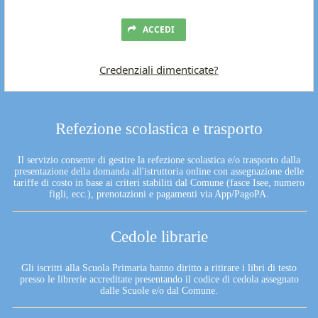
ACCEDI
Credenziali dimenticate?
Refezione scolastica e trasporto
Il servizio consente di gestire la refezione scolastica e/o trasporto dalla
presentazione della domanda all'istruttoria online con assegnazione delle
tariffe di costo in base ai criteri stabiliti dal Comune (fasce Isee, numero
figli, ecc.), prenotazioni e pagamenti via App/PagoPA.
Cedole librarie
Gli iscritti alla Scuola Primaria hanno diritto a ritirare i libri di testo
presso le librerie accreditate presentando il codice di cedola assegnato
dalle Scuole e/o dal Comune.