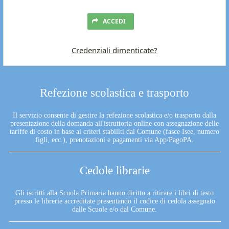
ACCEDI
Credenziali dimenticate?
Refezione scolastica e trasporto
Il servizio consente di gestire la refezione scolastica e/o trasporto dalla
presentazione della domanda all'istruttoria online con assegnazione delle
tariffe di costo in base ai criteri stabiliti dal Comune (fasce Isee, numero
figli, ecc.), prenotazioni e pagamenti via App/PagoPA.
Cedole librarie
Gli iscritti alla Scuola Primaria hanno diritto a ritirare i libri di testo
presso le librerie accreditate presentando il codice di cedola assegnato
dalle Scuole e/o dal Comune.