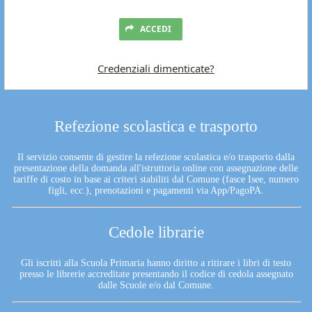
ACCEDI
Credenziali dimenticate?
Refezione scolastica e trasporto
Il servizio consente di gestire la refezione scolastica e/o trasporto dalla
presentazione della domanda all'istruttoria online con assegnazione delle
tariffe di costo in base ai criteri stabiliti dal Comune (fasce Isee, numero
figli, ecc.), prenotazioni e pagamenti via App/PagoPA.
Cedole librarie
Gli iscritti alla Scuola Primaria hanno diritto a ritirare i libri di testo
presso le librerie accreditate presentando il codice di cedola assegnato
dalle Scuole e/o dal Comune.