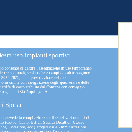
iesta uso impianti sportivi
zio consente di gestire l'assegnazione in uso temporaneo
lestre comunali, scolastiche e campi da calcio stagione
a 2024-2025, dalla presentazione della domanda
uttoria online con assegnazione degli spazi orari e delle
 tariffe di costo stabilite dal Comune con conteggio
 e pagamenti via App/PagoPA.
i Spesa
izio prevede la compilazione on-line dei vari moduli di
uto (Covid, Campi Estivi, Sussidi Didattici, Utenze
che, Locazioni, ecc.) erogati dalle Amministrazioni
 attraverso istruttoria on-line, l'assegnazione del