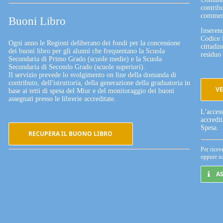
contribu
commerc
Buoni Libro
Inserend
Codice 
Ogni anno le Regioni deliberano dei fondi per la concessione
cittadin
dei buoni libro per gli alunni che frequentano la Scuola
residuo 
Secondaria di Primo Grado (scuole medie) e la Scuola
Secondaria di Secondo Grado (scuole superiori).
Il servizio prevede lo svolgimento on line della domanda di
contributo, dell'istruttoria, della generazione della graduatoria in
VE
base ai tetti di spesa del Miur e del monitoraggio dei buoni
assegnati presso le librerie accreditate.
L'acces
accredi
Spesa.
RECUPERA IL BUONO LIBRO
Per ricev
oppure sc
A