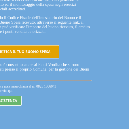
to ed il monitoraggio della spesa negli esercizi
iali accreditati.
o il Codice Fiscale dell'intestatario del Buono e il
Buono Spesa ricevuto, attraverso il seguente link, il
o può verificare l'importo del buono ricevuto, il credito
e i punti vendita autorizzati.
RIFICA IL TUO BUONO SPESA
so è consentito anche ai Punti Vendita che si sono
tati presso il proprio Comune, per la gestione dei Buoni
ere assistenza chiama al nr. 0825 1806043
rivici qui:
SSISTENZA