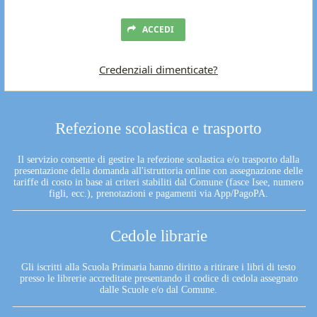
ACCEDI
Credenziali dimenticate?
Refezione scolastica e trasporto
Il servizio consente di gestire la refezione scolastica e/o trasporto dalla
presentazione della domanda all'istruttoria online con assegnazione delle
tariffe di costo in base ai criteri stabiliti dal Comune (fasce Isee, numero
figli, ecc.), prenotazioni e pagamenti via App/PagoPA.
Cedole librarie
Gli iscritti alla Scuola Primaria hanno diritto a ritirare i libri di testo
presso le librerie accreditate presentando il codice di cedola assegnato
dalle Scuole e/o dal Comune.