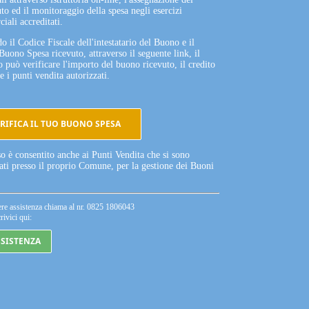
to ed il monitoraggio della spesa negli esercizi
iali accreditati.
o il Codice Fiscale dell'intestatario del Buono e il
Buono Spesa ricevuto, attraverso il seguente link, il
o può verificare l'importo del buono ricevuto, il credito
e i punti vendita autorizzati.
RIFICA IL TUO BUONO SPESA
so è consentito anche ai Punti Vendita che si sono
tati presso il proprio Comune, per la gestione dei Buoni
ere assistenza chiama al nr. 0825 1806043
rivici qui:
SSISTENZA