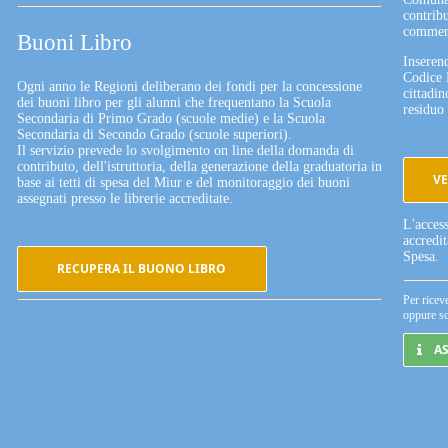
contribu
commerc
Buoni Libro
Inserend
Codice 
Ogni anno le Regioni deliberano dei fondi per la concessione
cittadin
dei buoni libro per gli alunni che frequentano la Scuola
residuo 
Secondaria di Primo Grado (scuole medie) e la Scuola
Secondaria di Secondo Grado (scuole superiori).
Il servizio prevede lo svolgimento on line della domanda di
contributo, dell'istruttoria, della generazione della graduatoria in
VE
base ai tetti di spesa del Miur e del monitoraggio dei buoni
assegnati presso le librerie accreditate.
L'acces
accredi
Spesa.
RECUPERA IL BUONO LIBRO
Per ricev
oppure sc
A