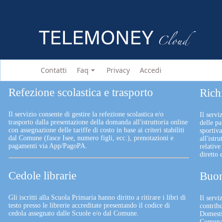
Contatti
Faq
Privacy
Accedi
Refezione scolastica e trasporto
Rich
Il servizio consente di gestire la refezione scolastica e/o
Il servi
trasporto dalla presentazione della domanda all'istruttoria online
delle pa
con assegnazione delle tariffe di costo in base ai criteri stabiliti
sportiv
dal Comune (fasce Isee, numero figli, ecc.), prenotazioni e
all'istr
pagamenti via App/PagoPA.
relative
diretto
Cedole librarie
Buon
Gli iscritti alla Scuola Primaria hanno diritto a ritirare i libri di
Il serv
testo presso le librerie accreditate presentando il codice di
contrib
cedola assegnato dalle Scuole e/o dal Comune.
Domesti
Comunali