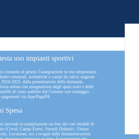
iesta uso impianti sportivi
zio consente di gestire l'assegnazione in uso temporaneo
lestre comunali, scolastiche e campi da calcio stagione
a 2024-2025, dalla presentazione della domanda
uttoria online con assegnazione degli spazi orari e delle
 tariffe di costo stabilite dal Comune con conteggio
 e pagamenti via App/PagoPA.
i Spesa
izio prevede la compilazione on-line dei vari moduli di
uto (Covid, Campi Estivi, Sussidi Didattici, Utenze
che, Locazioni, ecc.) erogati dalle Amministrazioni
 attraverso istruttoria on-line, l'assegnazione del