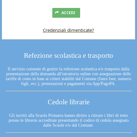
ACCEDI
Credenziali dimenticate?
Refezione scolastica e trasporto
Il servizio consente di gestire la refezione scolastica e/o trasporto dalla
presentazione della domanda all'istruttoria online con assegnazione delle
tariffe di costo in base ai criteri stabiliti dal Comune (fasce Isee, numero
figli, ecc.), prenotazioni e pagamenti via App/PagoPA.
Cedole librarie
Gli iscritti alla Scuola Primaria hanno diritto a ritirare i libri di testo
presso le librerie accreditate presentando il codice di cedola assegnato
dalle Scuole e/o dal Comune.