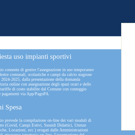
iesta uso impianti sportivi
zio consente di gestire l'assegnazione in uso temporaneo
lestre comunali, scolastiche e campi da calcio stagione
a 2024-2025, dalla presentazione della domanda
uttoria online con assegnazione degli spazi orari e delle
 tariffe di costo stabilite dal Comune con conteggio
 e pagamenti via App/PagoPA.
i Spesa
izio prevede la compilazione on-line dei vari moduli di
uto (Covid, Campi Estivi, Sussidi Didattici, Utenze
che, Locazioni, ecc.) erogati dalle Amministrazioni
 attraverso istruttoria on-line, l'assegnazione del