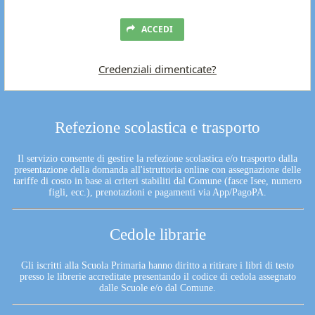
ACCEDI
Credenziali dimenticate?
Refezione scolastica e trasporto
Il servizio consente di gestire la refezione scolastica e/o trasporto dalla
presentazione della domanda all'istruttoria online con assegnazione delle
tariffe di costo in base ai criteri stabiliti dal Comune (fasce Isee, numero
figli, ecc.), prenotazioni e pagamenti via App/PagoPA.
Cedole librarie
Gli iscritti alla Scuola Primaria hanno diritto a ritirare i libri di testo
presso le librerie accreditate presentando il codice di cedola assegnato
dalle Scuole e/o dal Comune.