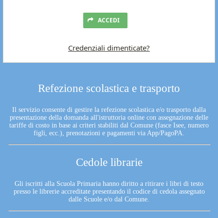
ACCEDI
Credenziali dimenticate?
Refezione scolastica e trasporto
Il servizio consente di gestire la refezione scolastica e/o trasporto dalla
presentazione della domanda all'istruttoria online con assegnazione delle
tariffe di costo in base ai criteri stabiliti dal Comune (fasce Isee, numero
figli, ecc.), prenotazioni e pagamenti via App/PagoPA.
Cedole librarie
Gli iscritti alla Scuola Primaria hanno diritto a ritirare i libri di testo
presso le librerie accreditate presentando il codice di cedola assegnato
dalle Scuole e/o dal Comune.