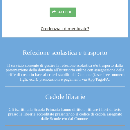
ACCEDI
Credenziali dimenticate?
Refezione scolastica e trasporto
Il servizio consente di gestire la refezione scolastica e/o trasporto dalla
presentazione della domanda all'istruttoria online con assegnazione delle
tariffe di costo in base ai criteri stabiliti dal Comune (fasce Isee, numero
figli, ecc.), prenotazioni e pagamenti via App/PagoPA.
Cedole librarie
Gli iscritti alla Scuola Primaria hanno diritto a ritirare i libri di testo
presso le librerie accreditate presentando il codice di cedola assegnato
dalle Scuole e/o dal Comune.