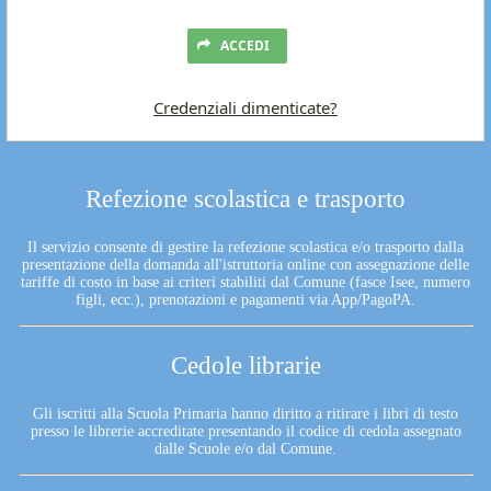
ACCEDI
Credenziali dimenticate?
Refezione scolastica e trasporto
Il servizio consente di gestire la refezione scolastica e/o trasporto dalla
presentazione della domanda all'istruttoria online con assegnazione delle
tariffe di costo in base ai criteri stabiliti dal Comune (fasce Isee, numero
figli, ecc.), prenotazioni e pagamenti via App/PagoPA.
Cedole librarie
Gli iscritti alla Scuola Primaria hanno diritto a ritirare i libri di testo
presso le librerie accreditate presentando il codice di cedola assegnato
dalle Scuole e/o dal Comune.