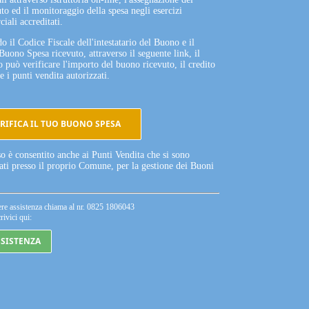
to ed il monitoraggio della spesa negli esercizi
iali accreditati.
o il Codice Fiscale dell'intestatario del Buono e il
Buono Spesa ricevuto, attraverso il seguente link, il
o può verificare l'importo del buono ricevuto, il credito
e i punti vendita autorizzati.
RIFICA IL TUO BUONO SPESA
so è consentito anche ai Punti Vendita che si sono
tati presso il proprio Comune, per la gestione dei Buoni
ere assistenza chiama al nr. 0825 1806043
rivici qui:
SSISTENZA