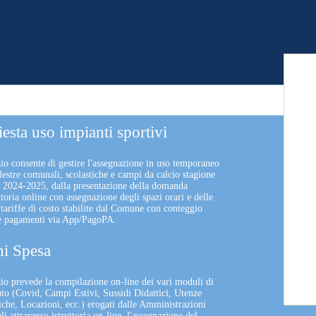
iesta uso impianti sportivi
zio consente di gestire l'assegnazione in uso temporaneo
lestre comunali, scolastiche e campi da calcio stagione
a 2024-2025, dalla presentazione della domanda
uttoria online con assegnazione degli spazi orari e delle
 tariffe di costo stabilite dal Comune con conteggio
 e pagamenti via App/PagoPA.
i Spesa
izio prevede la compilazione on-line dei vari moduli di
uto (Covid, Campi Estivi, Sussidi Didattici, Utenze
che, Locazioni, ecc.) erogati dalle Amministrazioni
 attraverso istruttoria on-line, l'assegnazione del