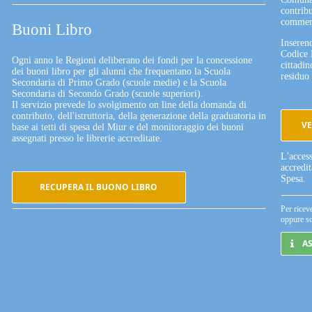
contribu
commerc
Buoni Libro
Inserend
Codice 
Ogni anno le Regioni deliberano dei fondi per la concessione
cittadin
dei buoni libro per gli alunni che frequentano la Scuola
residuo 
Secondaria di Primo Grado (scuole medie) e la Scuola
Secondaria di Secondo Grado (scuole superiori).
Il servizio prevede lo svolgimento on line della domanda di
contributo, dell'istruttoria, della generazione della graduatoria in
VE
base ai tetti di spesa del Miur e del monitoraggio dei buoni
assegnati presso le librerie accreditate.
L'acces
accredi
Spesa.
RECUPERA IL BUONO LIBRO
Per ricev
oppure sc
A