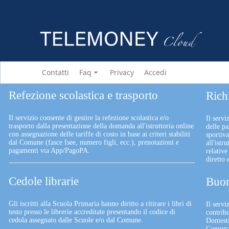
Contatti
Faq
Privacy
Accedi
Refezione scolastica e trasporto
Rich
Il servizio consente di gestire la refezione scolastica e/o
Il servi
trasporto dalla presentazione della domanda all'istruttoria online
delle pa
con assegnazione delle tariffe di costo in base ai criteri stabiliti
sportiv
dal Comune (fasce Isee, numero figli, ecc.), prenotazioni e
all'istr
pagamenti via App/PagoPA.
relative
diretto
Cedole librarie
Buon
Gli iscritti alla Scuola Primaria hanno diritto a ritirare i libri di
Il serv
testo presso le librerie accreditate presentando il codice di
contrib
cedola assegnato dalle Scuole e/o dal Comune.
Domesti
Comunali