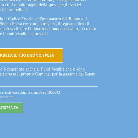
to ed il monitoraggio della spesa negli esercizi
iali accreditati.
o il Codice Fiscale dell'intestatario del Buono e il
Buono Spesa ricevuto, attraverso il seguente link, il
o può verificare l'importo del buono ricevuto, il credito
e i punti vendita autorizzati.
RIFICA IL TUO BUONO SPESA
so è consentito anche ai Punti Vendita che si sono
tati presso il proprio Comune, per la gestione dei Buoni
ere assistenza chiama al nr. 0825 1806043
rivici qui:
SSISTENZA