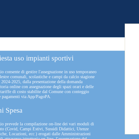
iesta uso impianti sportivi
zio consente di gestire l'assegnazione in uso temporaneo
lestre comunali, scolastiche e campi da calcio stagione
a 2024-2025, dalla presentazione della domanda
uttoria online con assegnazione degli spazi orari e delle
 tariffe di costo stabilite dal Comune con conteggio
 e pagamenti via App/PagoPA.
i Spesa
izio prevede la compilazione on-line dei vari moduli di
uto (Covid, Campi Estivi, Sussidi Didattici, Utenze
che, Locazioni, ecc.) erogati dalle Amministrazioni
 attraverso istruttoria on-line, l'assegnazione del