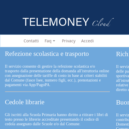
Contatti
Faq
Privacy
Accedi
Refezione scolastica e trasporto
Rich
Il servizio consente di gestire la refezione scolastica e/o
Il servi
trasporto dalla presentazione della domanda all'istruttoria online
delle pa
con assegnazione delle tariffe di costo in base ai criteri stabiliti
sportiv
dal Comune (fasce Isee, numero figli, ecc.), prenotazioni e
all'istr
pagamenti via App/PagoPA.
relative
diretto
Cedole librarie
Buon
Gli iscritti alla Scuola Primaria hanno diritto a ritirare i libri di
Il serv
testo presso le librerie accreditate presentando il codice di
contrib
cedola assegnato dalle Scuole e/o dal Comune.
Domesti
Comunali