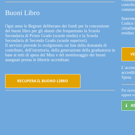
contribu
commerc
Buoni Libro
Inserend
Codice 
Ogni anno le Regioni deliberano dei fondi per la concessione
cittadin
dei buoni libro per gli alunni che frequentano la Scuola
residuo 
Secondaria di Primo Grado (scuole medie) e la Scuola
Secondaria di Secondo Grado (scuole superiori).
Il servizio prevede lo svolgimento on line della domanda di
contributo, dell'istruttoria, della generazione della graduatoria in
VE
base ai tetti di spesa del Miur e del monitoraggio dei buoni
assegnati presso le librerie accreditate.
L'acces
accredi
Spesa.
RECUPERA IL BUONO LIBRO
Per ricev
oppure sc
A