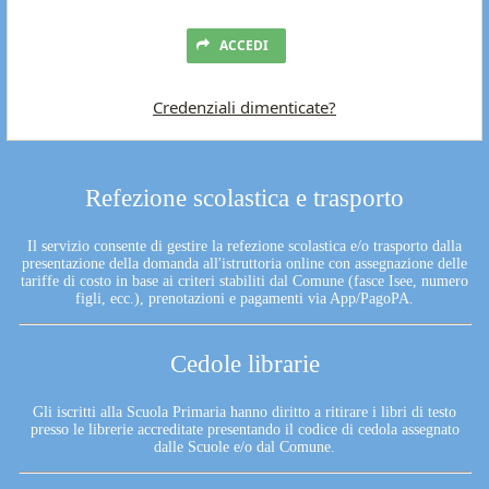
ACCEDI
Credenziali dimenticate?
Refezione scolastica e trasporto
Il servizio consente di gestire la refezione scolastica e/o trasporto dalla
presentazione della domanda all'istruttoria online con assegnazione delle
tariffe di costo in base ai criteri stabiliti dal Comune (fasce Isee, numero
figli, ecc.), prenotazioni e pagamenti via App/PagoPA.
Cedole librarie
Gli iscritti alla Scuola Primaria hanno diritto a ritirare i libri di testo
presso le librerie accreditate presentando il codice di cedola assegnato
dalle Scuole e/o dal Comune.