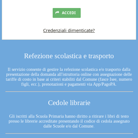
ACCEDI
Credenziali dimenticate?
Refezione scolastica e trasporto
Il servizio consente di gestire la refezione scolastica e/o trasporto dalla
presentazione della domanda all'istruttoria online con assegnazione delle
tariffe di costo in base ai criteri stabiliti dal Comune (fasce Isee, numero
figli, ecc.), prenotazioni e pagamenti via App/PagoPA.
Cedole librarie
Gli iscritti alla Scuola Primaria hanno diritto a ritirare i libri di testo
presso le librerie accreditate presentando il codice di cedola assegnato
dalle Scuole e/o dal Comune.