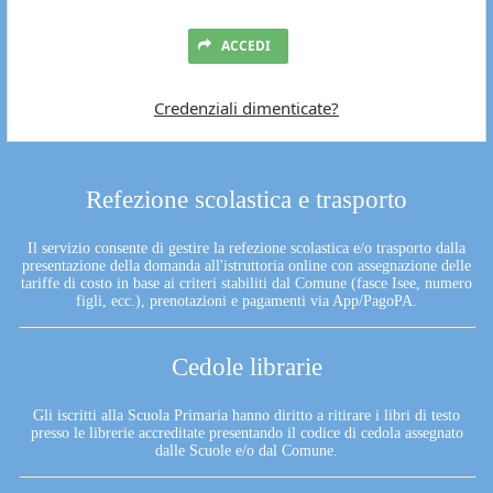
ACCEDI
Credenziali dimenticate?
Refezione scolastica e trasporto
Il servizio consente di gestire la refezione scolastica e/o trasporto dalla
presentazione della domanda all'istruttoria online con assegnazione delle
tariffe di costo in base ai criteri stabiliti dal Comune (fasce Isee, numero
figli, ecc.), prenotazioni e pagamenti via App/PagoPA.
Cedole librarie
Gli iscritti alla Scuola Primaria hanno diritto a ritirare i libri di testo
presso le librerie accreditate presentando il codice di cedola assegnato
dalle Scuole e/o dal Comune.